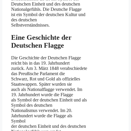
Deutschen Einheit und des deutschen
Nationalgefühls. Die Deutsche Flagge
ist ein Symbol der deutschen Kultur und
des deutschen
Selbstverständnisses.
Eine Geschichte der
Deutschen Flagge
Die Geschichte der Deutschen Flagge
reicht bis in das 19. Jahrhundert
zurück. Am 3. März 1848 verabschiedete
das Preußische Parlament die
Schwarz, Rot und Gold als offizielles
Staatswappen. Später wurden sie
auch als Nationalflagge verwendet. Im
19. Jahrhundert wurde die Flagge
als Symbol der deutschen Einheit und als
Symbol des deutschen
Nationalismus verwendet. Im 20.
Jahrhundert wurde die Flagge als
Symbol
der deutschen Einheit und des deutschen