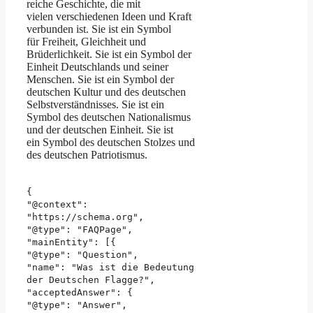
reiche Geschichte, die mit
vielen verschiedenen Ideen und Kraft
verbunden ist. Sie ist ein Symbol
für Freiheit, Gleichheit und
Brüderlichkeit. Sie ist ein Symbol der
Einheit Deutschlands und seiner
Menschen. Sie ist ein Symbol der
deutschen Kultur und des deutschen
Selbstverständnisses. Sie ist ein
Symbol des deutschen Nationalismus
und der deutschen Einheit. Sie ist
ein Symbol des deutschen Stolzes und
des deutschen Patriotismus.
{
"@context":
"https://schema.org",
"@type": "FAQPage",
"mainEntity": [{
"@type": "Question",
"name": "Was ist die Bedeutung
der Deutschen Flagge?",
"acceptedAnswer": {
"@type": "Answer",