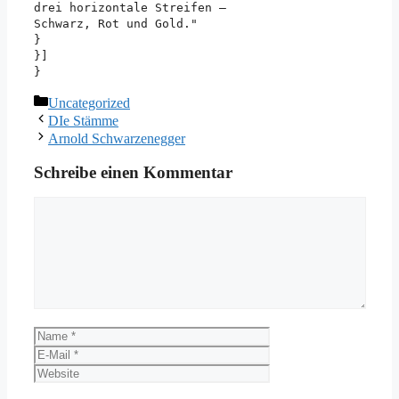
drei horizontale Streifen –
Schwarz, Rot und Gold."
}
}]
}
Kategorien
Uncategorized
DIe Stämme
Arnold Schwarzenegger
Schreibe einen Kommentar
Kommentar
Name
E-
Mail
Website