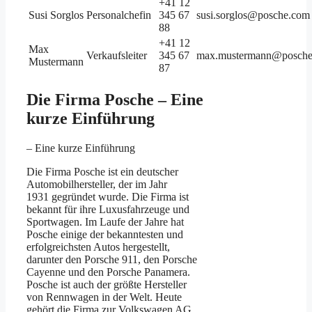
+41 12
Susi Sorglos
Personalchefin
345 67
susi.sorglos@posche.com
88
+41 12
Max
Verkaufsleiter
345 67
max.mustermann@posch
Mustermann
87
Die Firma Posche – Eine
kurze Einführung
– Eine kurze Einführung
Die Firma Posche ist ein deutscher
Automobilhersteller, der im Jahr
1931 gegründet wurde. Die Firma ist
bekannt für ihre Luxusfahrzeuge und
Sportwagen. Im Laufe der Jahre hat
Posche einige der bekanntesten und
erfolgreichsten Autos hergestellt,
darunter den Porsche 911, den Porsche
Cayenne und den Porsche Panamera.
Posche ist auch der größte Hersteller
von Rennwagen in der Welt. Heute
gehört die Firma zur Volkswagen AG,