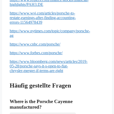
highlights/PAH3.DE
https://www.wsj.com/articles/porsche-to-
restate-earnings-after-finding-accounting-
errors-11564978439
https://www.nytimes.com/topic/company/porsche-
ag
https://www.cnbc.com/porsche/
https://www.forbes.com/porsche/
https://www.bloomberg.com/news/articles/2019-
05-28/porsche-says-it-s-open-to-fiat-
chrysler-merger-if-terms-are-right
Häufig gestellte Fragen
Where is the Porsche Cayenne
manufactured?